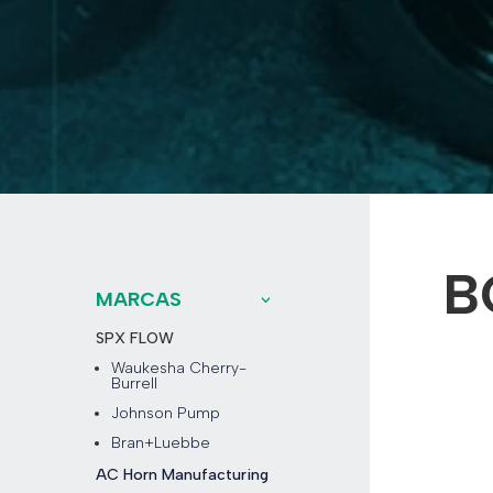
B
MARCAS
SPX FLOW
Waukesha Cherry-
Burrell
Johnson Pump
Bran+Luebbe
AC Horn Manufacturing