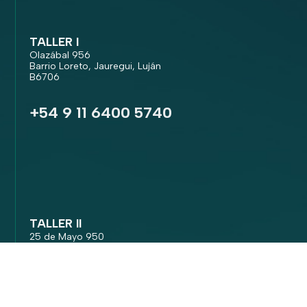
TALLER I
Olazábal 956
Barrio Loreto, Jauregui, Luján
B6706
+54 9 11 6400 5740
TALLER II
25 de Mayo 950
Las Heras, Mendoza
M5539 EAT
+54 9 2617 02 0285