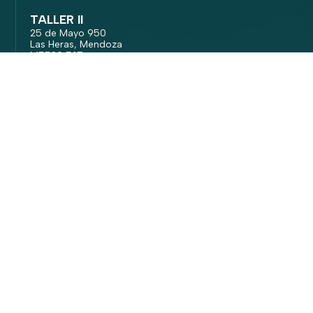
TALLER II
25 de Mayo 950
Las Heras, Mendoza
M5539 EAT
+54 9 2617 02 0285
IFE® 2024. Todos los derechos reservados.
Legal
|
Política de cookies y privacidad