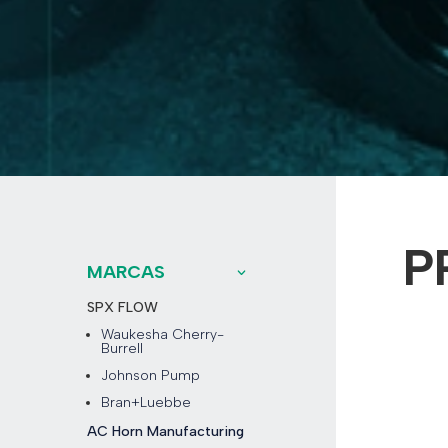
P
MARCAS
SPX FLOW
Waukesha Cherry-
Burrell
Johnson Pump
Bran+Luebbe
AC Horn Manufacturing