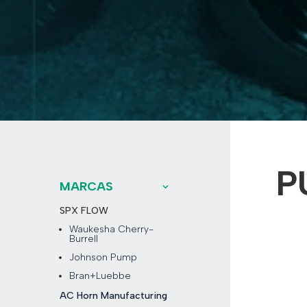
P
MARCAS
SPX FLOW
Waukesha Cherry-
Burrell
Johnson Pump
Bran+Luebbe
AC Horn Manufacturing